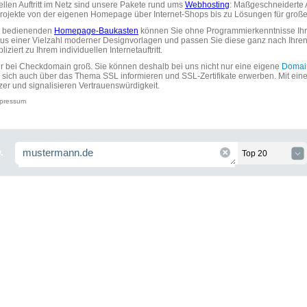
uellen Auftritt im Netz sind unsere Pakete rund ums
Webhosting
: Maßgeschneiderte A
tprojekte von der eigenen Homepage über Internet-Shops bis zu Lösungen für gr
zu bedienenden
Homepage-Baukasten
können Sie ohne Programmierkenntnisse Ihre
aus einer Vielzahl moderner Designvorlagen und passen Sie diese ganz nach Ihre
ziert zu Ihrem individuellen Internetauftritt.
ir bei Checkdomain groß. Sie können deshalb bei uns nicht nur eine eigene
Domai
 sich auch über das Thema SSL informieren und SSL-Zertifikate erwerben. Mit ein
zer und signalisieren Vertrauenswürdigkeit.
pressum
.
Top 20